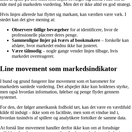
ride med på markedets vurdering. Men det er ikke altid en god strategi.
Hvis linjen allerede har flyttet sig markant, kan værdien være væk. I
stedet kan det give mening at:
Observere tidlige bevægelser
for at identificere, hvor de
professionelle placerer deres penge.
Sammenligne linjer på tværs af bookmakere
– forskelle kan
afsløre, hvor markedet endnu ikke har justeret.
Være tålmodig
– nogle gange vender linjen tilbage, hvis
markedet overreagerer.
Line movement som markedsindikator
I bund og grund fungerer line movement som et barometer for
markedets samlede vurdering. Det afspejler ikke kun holdenes styrke,
men også hvordan information, følelser og penge flyder gennem
systemet.
For den, der følger amerikansk fodbold tæt, kan det være en værdifuld
kilde til indsigt – ikke som en facitliste, men som et vindue ind i,
hvordan tusindvis af spillere og analytikere fortolker de samme data.
At forstå line movement handler derfor ikke kun om at forudsige