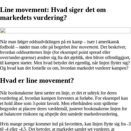
Line movement: Hvad siger det om
markedets vurdering?
Når man følger oddsudviklingen på en kamp – især i amerikansk
fodbold – støder man ofte på begrebet
line movement
. Det beskriver,
hvordan oddssætternes linje (for eksempel point spread eller
over/under-grænse) ændrer sig fra det øjeblik, den bliver offentliggjort,
til kampen starter. Men hvad betyder det egentlig, når linjen flytter sig?
Og hvad kan det fortælle os om, hvordan markedet vurderer kampen?
Hvad er line movement?
Når bookmakerne først sætter en linje, er det et udtryk for deres
vurdering af, hvordan kampen forventes at forløbe. For eksempel kan
et hold åbne som 3-point favorit. Men efterhånden som spillerne
begynder at placere deres væddemål, justerer bookmakerne linjen for
at balancere risikoen og afspejle den samlede markedsvurdering.
Hvis mange penge kommer ind på favoritten, kan linjen flytte sig fra -3
til -4 eller -4,5. Det betyder, at markedet samlet set vurderer, at