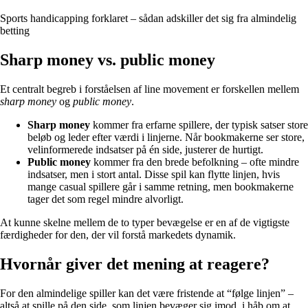
Sports handicapping forklaret – sådan adskiller det sig fra almindelig
betting
Sharp money vs. public money
Et centralt begreb i forståelsen af line movement er forskellen mellem
sharp money
og
public money
.
Sharp money
kommer fra erfarne spillere, der typisk satser store
beløb og leder efter værdi i linjerne. Når bookmakerne ser store,
velinformerede indsatser på én side, justerer de hurtigt.
Public money
kommer fra den brede befolkning – ofte mindre
indsatser, men i stort antal. Disse spil kan flytte linjen, hvis
mange casual spillere går i samme retning, men bookmakerne
tager det som regel mindre alvorligt.
At kunne skelne mellem de to typer bevægelse er en af de vigtigste
færdigheder for den, der vil forstå markedets dynamik.
Hvornår giver det mening at reagere?
For den almindelige spiller kan det være fristende at “følge linjen” –
altså at spille på den side, som linjen bevæger sig imod, i håb om at