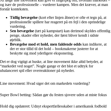
At følge line movement kan give et fingerpeg om, hvordan markedet –
og især de professionelle – vurderer kampen. Men det kræver, at man
forstår konteksten.
Tidlig bevægelse
(kort efter linjen åbner) er ofte et tegn på, at
professionelle spillere har reageret på en fejl i den oprindelige
vurdering.
Sen bevægelse
(tæt på kampstart) kan derimod skyldes offentlig
penge, skader eller nyheder, der først bliver kendt i sidste
øjeblik.
Bevægelse mod et hold, men faldende odds
kan indikere, at
der er stor tillid til det hold – bookmakerne justerer for at
beskytte sig mod yderligere eksponering.
Det er dog vigtigt at huske, at line movement ikke altid betyder, at
“markedet ved noget”. Nogle gange er det blot et udtryk for
ubalanceret spil eller overreaktioner på nyheder.
Line movement: Hvad siger det om markedets vurdering?
Super Bowl betting: Sådan gør du festen sjovere uden at miste fokus
Hold dig opdateret: Udnyt ekspertfællesskaber i amerikansk fodbold