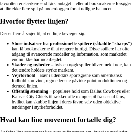
favoritten er stærkere end først antaget – eller at bookmakerne forsøger
at tiltrække flere spil på underdoggen for at udligne balancen.
Hvorfor flytter linjen?
Der er flere årsager til, at en linje bevæger sig:
Store indsatser fra professionelle spillere (såkaldte “sharps”)
kan få bookmakerne til at reagere hurtigt. Disse spillere har ofte
adgang til avancerede modeller og information, som markedet
endnu ikke har indarbejdet.
Skader og nyheder
– hvis en nøglespiller bliver meldt ude, kan
det ændre holdets styrke markant.
Vejrforhold
– især i udendørs sportsgrene som amerikansk
fodbold kan vind, regn eller sne påvirke pointproduktionen og
dermed linjen.
Offentlig stemning
– populære hold som Dallas Cowboys eller
Kansas City Chiefs tiltrækker ofte mange spil fra casual fans,
hvilket kan skubbe linjen i deres favør, selv uden objektive
ændringer i styrkeforholdet.
Hvad kan line movement fortælle dig?