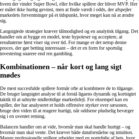
hvem der vinder Super Bowl, eller hvilke spillere der bliver MVP. Her
er målet ikke hurtig gevinst, men at finde værdi i odds, der afspejler
markedets forventninger på et tidspunkt, hvor meget kan nå at ændre
sig.
Langsigtede strategier kræver tålmodighed og en analytisk tilgang. Det
handler om at bygge en model, teste hypoteser og acceptere, at
resultaterne først viser sig over tid. For mange er det netop denne
proces, der gør betting interessant – det er en form for sportslig
investering snarere end ren gambling.
Kombinationen – når kort og lang sigt
mødes
De mest succesfulde spillere formår ofte at kombinere de to tilgange.
De bruger langsigtet analyse til at forstå ligaens dynamik og kortsigtet
taktik til at udnytte midlertidige markedsfejl. For eksempel kan en
spiller, der har analyseret et holds offensive styrker over sæsonen,
bruge den viden til at reagere hurtigt, når oddsene pludselig bevæger
sig i en uventet retning.
Balancen handler om at vide, hvornår man skal handle hurtigt – og
hvornår man skal vente. Det kræver både dataforståelse og intuition.
Mange professionelle spillere arbejder med en portefølje af bets, hvor