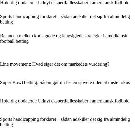
Hold dig opdateret: Udnyt ekspertfællesskaber i amerikansk fodbold
Sports handicapping forklaret – sådan adskiller det sig fra almindelig
betting
Balancen mellem kortsigtede og langsigtede strategier i amerikansk
football betting
Line movement: Hvad siger det om markedets vurdering?
Super Bowl betting: Sådan gør du festen sjovere uden at miste fokus
Hold dig opdateret: Udnyt ekspertfællesskaber i amerikansk fodbold
Sports handicapping forklaret – sådan adskiller det sig fra almindelig
betting