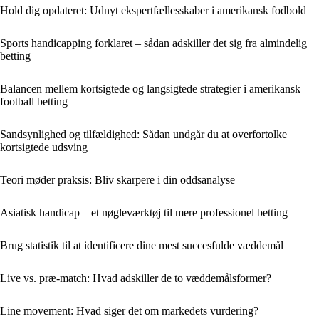
Hold dig opdateret: Udnyt ekspertfællesskaber i amerikansk fodbold
Sports handicapping forklaret – sådan adskiller det sig fra almindelig
betting
Balancen mellem kortsigtede og langsigtede strategier i amerikansk
football betting
Sandsynlighed og tilfældighed: Sådan undgår du at overfortolke
kortsigtede udsving
Teori møder praksis: Bliv skarpere i din oddsanalyse
Asiatisk handicap – et nøgleværktøj til mere professionel betting
Brug statistik til at identificere dine mest succesfulde væddemål
Live vs. præ-match: Hvad adskiller de to væddemålsformer?
Line movement: Hvad siger det om markedets vurdering?