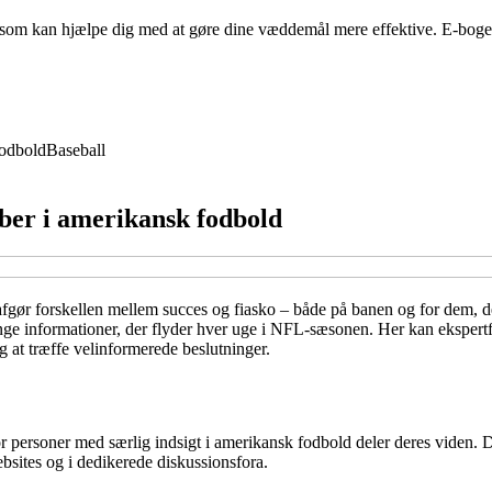
 som kan hjælpe dig med at gøre dine væddemål mere effektive. E-bogen i
odbold
Baseball
aber i amerikansk fodbold
 afgør forskellen mellem succes og fiasko – både på banen og for dem, der
ange informationer, der flyder hver uge i NFL-sæsonen. Her kan ekspert
dig at træffe velinformerede beslutninger.
 personer med særlig indsigt i amerikansk fodbold deler deres viden. Det 
ebsites og i dedikerede diskussionsfora.