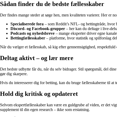
Sådan finder du de bedste fællesskaber
Der findes mange steder at søge hen, men kvaliteten varierer. Her er nog
Specialiserede fora
– som Reddit’s NFL- og bettingtråde, hvor b
Discord- og Facebook-grupper
– her kan du deltage i live-debatt
Podcasts og nyhedsbreve
– mange eksperter driver egne kanaler
Bettingfællesskaber
– platforme, hvor statistik og spilforslag de
Når du vælger et fællesskab, så kig efter gennemsigtighed, respektfuld
Deltag aktivt – og lær mere
Det bedste udbytte får du, når du selv bidrager. Stil spørgsmål, del di
gør dig skarpere.
Hvis du interesserer dig for betting, kan du bruge fællesskaberne til at
Hold dig kritisk og opdateret
Selvom ekspertfællesskaber kan være en guldgrube af viden, er det vigtig
supplement til din egen research – ikke som erstatning.