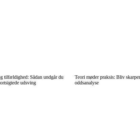
g tilfældighed: Sådan undgår du
Teori møder praksis: Bliv skarper
kortsigtede udsving
oddsanalyse