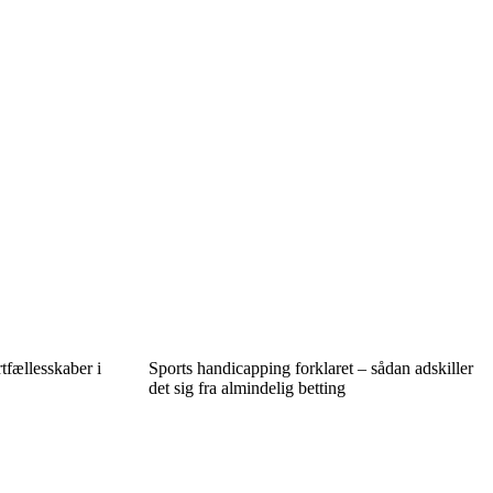
tfællesskaber i
Sports handicapping forklaret – sådan adskiller
det sig fra almindelig betting