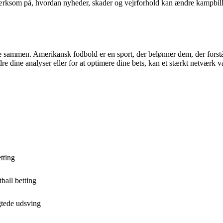
ærksom på, hvordan nyheder, skader og vejrforhold kan ændre kampbill
e sammen. Amerikansk fodbold er en sport, der belønner dem, der forstår
 dine analyser eller for at optimere dine bets, kan et stærkt netværk væ
tting
ball betting
gtede udsving