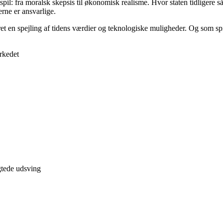
 spil: fra moralsk skepsis til økonomisk realisme. Hvor staten tidligere 
rne er ansvarlige.
været en spejling af tidens værdier og teknologiske muligheder. Og som spi
rkedet
gtede udsving