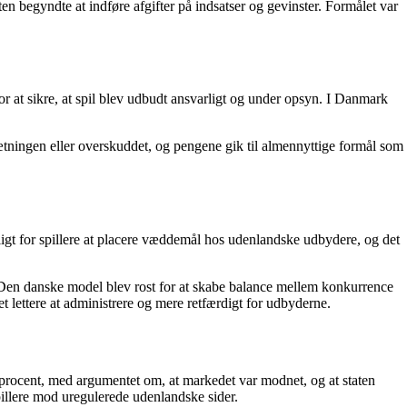
en begyndte at indføre afgifter på indsatser og gevinster. Formålet var
or at sikre, at spil blev udbudt ansvarligt og under opsyn. I Danmark
sætningen eller overskuddet, og pengene gik til almennyttige formål som
igt for spillere at placere væddemål hos udenlandske udbydere, og det
ten. Den danske model blev rost for at skabe balance mellem konkurrence
t lettere at administrere og mere retfærdigt for udbyderne.
 28 procent, med argumentet om, at markedet var modnet, og at staten
illere mod uregulerede udenlandske sider.