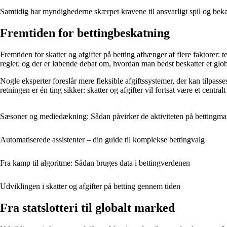
Samtidig har myndighederne skærpet kravene til ansvarligt spil og bek
Fremtiden for bettingbeskatning
Fremtiden for skatter og afgifter på betting afhænger af flere faktorer: 
regler, og der er løbende debat om, hvordan man bedst beskatter et glob
Nogle eksperter foreslår mere fleksible afgiftssystemer, der kan tilpas
retningen er én ting sikker: skatter og afgifter vil fortsat være et central
Sæsoner og mediedækning: Sådan påvirker de aktiviteten på bettingma
Automatiserede assistenter – din guide til komplekse bettingvalg
Fra kamp til algoritme: Sådan bruges data i bettingverdenen
Udviklingen i skatter og afgifter på betting gennem tiden
Fra statslotteri til globalt marked