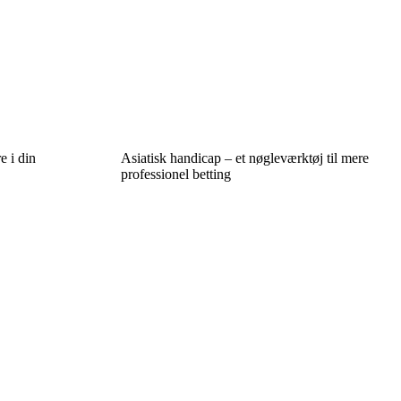
e i din
Asiatisk handicap – et nøgleværktøj til mere
professionel betting