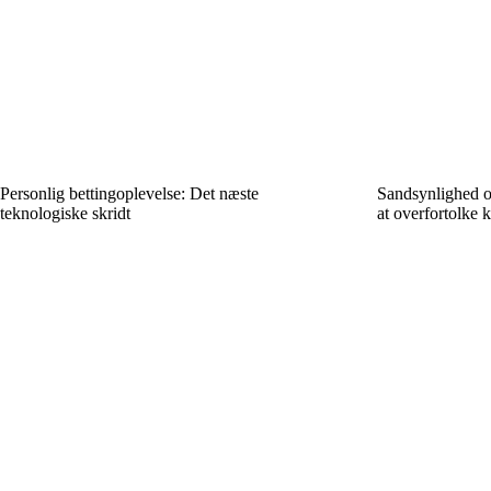
Personlig bettingoplevelse: Det næste
Sandsynlighed o
teknologiske skridt
at overfortolke 