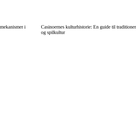
tmekanismer i
Casinoernes kulturhistorie: En guide til traditioner
og spilkultur