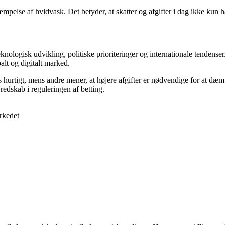
æmpelse af hvidvask. Det betyder, at skatter og afgifter i dag ikke ku
teknologisk udvikling, politiske prioriteringer og internationale tendens
alt og digitalt marked.
ses hurtigt, mens andre mener, at højere afgifter er nødvendige for at 
t redskab i reguleringen af betting.
rkedet