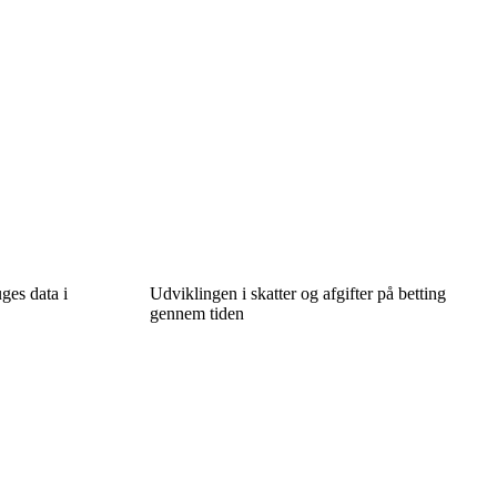
ges data i
Udviklingen i skatter og afgifter på betting
gennem tiden