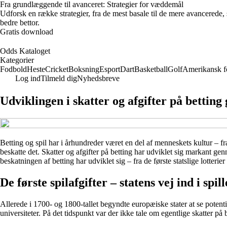
Fra grundlæggende til avanceret: Strategier for væddemål
Udforsk en række strategier, fra de mest basale til de mere avancerede,
bedre bettor.
Gratis download
Odds Kataloget
Kategorier
Fodbold
Heste
Cricket
Boksning
Esport
Dart
Basketball
Golf
Amerikansk f
Log ind
Tilmeld dig
Nyhedsbreve
Udviklingen i skatter og afgifter på bettin
Betting og spil har i århundreder været en del af menneskets kultur – fr
beskatte det. Skatter og afgifter på betting har udviklet sig markant ge
beskatningen af betting har udviklet sig – fra de første statslige lotterier
De første spilafgifter – statens vej ind i spill
Allerede i 1700- og 1800-tallet begyndte europæiske stater at se potential
universiteter. På det tidspunkt var der ikke tale om egentlige skatter på