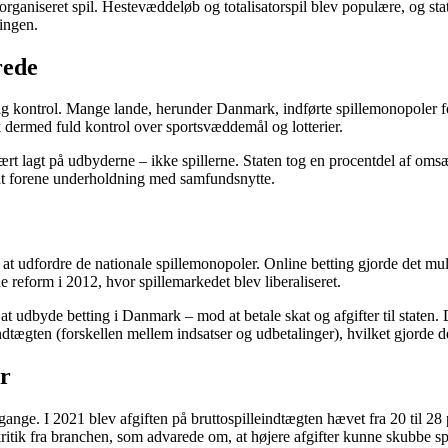
organiseret spil. Hestevæddeløb og totalisatorspil blev populære, og stat
ingen.
rede
tslig kontrol. Mange lande, herunder Danmark, indførte spillemonopoler f
fik dermed fuld kontrol over sportsvæddemål og lotterier.
mært lagt på udbyderne – ikke spillerne. Staten tog en procentdel af om
 at forene underholdning med samfundsnytte.
t udfordre de nationale spillemonopoler. Online betting gjorde det mul
e reform i 2012, hvor spillemarkedet blev liberaliseret.
til at udbyde betting i Danmark – mod at betale skat og afgifter til sta
ndtægten (forskellen mellem indsatser og udbetalinger), hvilket gjorde de
er
ere gange. I 2021 blev afgiften på bruttospilleindtægten hævet fra 20 til
itik fra branchen, som advarede om, at højere afgifter kunne skubbe sp