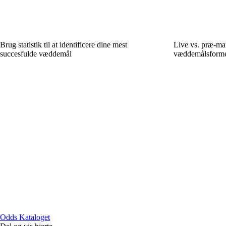
Brug statistik til at identificere dine mest
Live vs. præ-mat
succesfulde væddemål
væddemålsform
Odds Kataloget