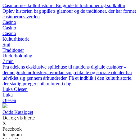
Casinoernes kulturhistorie: En guide til traditioner og spilkultur
Oplev historien bag spillets glamour og de traditioner, der har formet
casinoernes verden
Casino
Casino
Casino
Kulturhistorie
Spil
Traditioner
Underholdning
7 min
Fra adelens eksklusive spillehuse til nutidens digitale casinoer –
denne guide udforsker, hvordan spil, etikette og sociale ritualer har
udviklet sig gennem århundreder. Få et indblik i den kulturhistorie,
der stadig præger spilkulturen i dag.
Luka Olesen
Luka
Olesen
Odds Kataloget
Del og vis hjerte
X
Facebook
Instagram