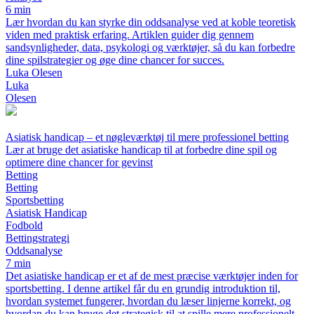
6 min
Lær hvordan du kan styrke din oddsanalyse ved at koble teoretisk
viden med praktisk erfaring. Artiklen guider dig gennem
sandsynligheder, data, psykologi og værktøjer, så du kan forbedre
dine spilstrategier og øge dine chancer for succes.
Luka Olesen
Luka
Olesen
Asiatisk handicap – et nøgleværktøj til mere professionel betting
Lær at bruge det asiatiske handicap til at forbedre dine spil og
optimere dine chancer for gevinst
Betting
Betting
Sportsbetting
Asiatisk Handicap
Fodbold
Bettingstrategi
Oddsanalyse
7 min
Det asiatiske handicap er et af de mest præcise værktøjer inden for
sportsbetting. I denne artikel får du en grundig introduktion til,
hvordan systemet fungerer, hvordan du læser linjerne korrekt, og
hvordan du kan bruge det strategisk til at spille mere professionelt.