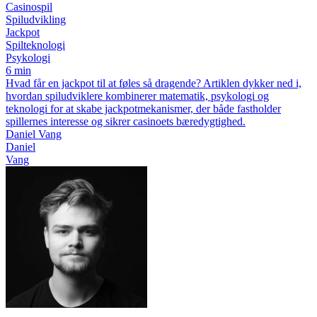
Casinospil
Spiludvikling
Jackpot
Spilteknologi
Psykologi
6 min
Hvad får en jackpot til at føles så dragende? Artiklen dykker ned i,
hvordan spiludviklere kombinerer matematik, psykologi og
teknologi for at skabe jackpotmekanismer, der både fastholder
spillernes interesse og sikrer casinoets bæredygtighed.
Daniel Vang
Daniel
Vang