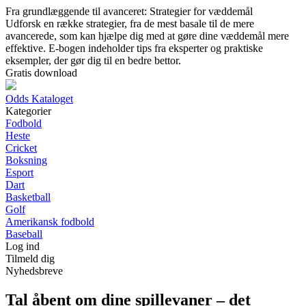
Fra grundlæggende til avanceret: Strategier for væddemål
Udforsk en række strategier, fra de mest basale til de mere
avancerede, som kan hjælpe dig med at gøre dine væddemål mere
effektive. E-bogen indeholder tips fra eksperter og praktiske
eksempler, der gør dig til en bedre bettor.
Gratis download
Odds Kataloget
Kategorier
Fodbold
Heste
Cricket
Boksning
Esport
Dart
Basketball
Golf
Amerikansk fodbold
Baseball
Log ind
Tilmeld dig
Nyhedsbreve
Tal åbent om dine spillevaner – det