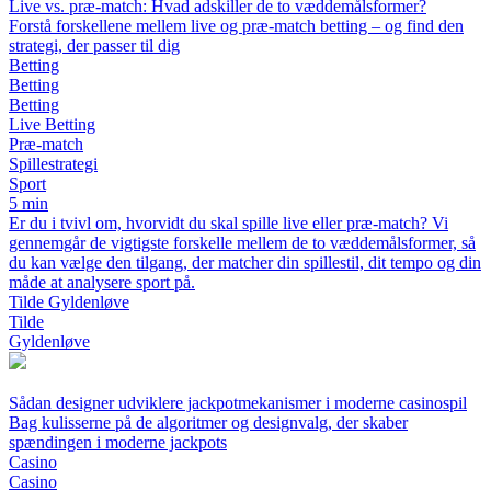
Live vs. præ-match: Hvad adskiller de to væddemålsformer?
Forstå forskellene mellem live og præ-match betting – og find den
strategi, der passer til dig
Betting
Betting
Betting
Live Betting
Præ-match
Spillestrategi
Sport
5 min
Er du i tvivl om, hvorvidt du skal spille live eller præ-match? Vi
gennemgår de vigtigste forskelle mellem de to væddemålsformer, så
du kan vælge den tilgang, der matcher din spillestil, dit tempo og din
måde at analysere sport på.
Tilde Gyldenløve
Tilde
Gyldenløve
Sådan designer udviklere jackpotmekanismer i moderne casinospil
Bag kulisserne på de algoritmer og designvalg, der skaber
spændingen i moderne jackpots
Casino
Casino