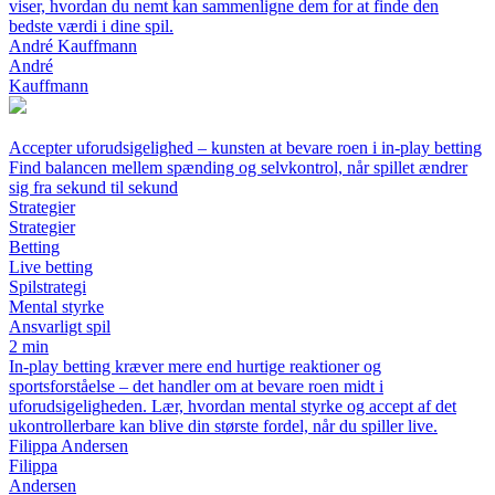
viser, hvordan du nemt kan sammenligne dem for at finde den
bedste værdi i dine spil.
André Kauffmann
André
Kauffmann
Accepter uforudsigelighed – kunsten at bevare roen i in-play betting
Find balancen mellem spænding og selvkontrol, når spillet ændrer
sig fra sekund til sekund
Strategier
Strategier
Betting
Live betting
Spilstrategi
Mental styrke
Ansvarligt spil
2 min
In-play betting kræver mere end hurtige reaktioner og
sportsforståelse – det handler om at bevare roen midt i
uforudsigeligheden. Lær, hvordan mental styrke og accept af det
ukontrollerbare kan blive din største fordel, når du spiller live.
Filippa Andersen
Filippa
Andersen