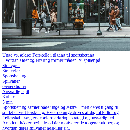
Unge vs. ældre: Forskelle i tilgang til sportsbetting
Hvordan alder og erfaring former måden, vi spiller på
Strategier
Strategier
Sportsbetting
Spilvaner
Generationer
Ansvarligt spil
Kultur
5 min
Sportsbetting samler både unge og ældre – men deres tilgang til
spillet er vidt forskellig. Hvor de unge drives af digital kultur og
fællesskab, vægter de ældre erfaring, strategi og ansvarlighed.
Artiklen dykker ned i, hvad der motiverer de to generationer, og
hvordan deres spilvaner adskiller sig.