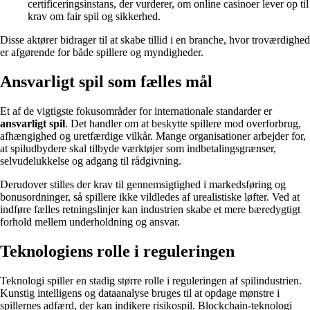
certificeringsinstans, der vurderer, om online casinoer lever op til
krav om fair spil og sikkerhed.
Disse aktører bidrager til at skabe tillid i en branche, hvor troværdighed
er afgørende for både spillere og myndigheder.
Ansvarligt spil som fælles mål
Et af de vigtigste fokusområder for internationale standarder er
ansvarligt spil
. Det handler om at beskytte spillere mod overforbrug,
afhængighed og uretfærdige vilkår. Mange organisationer arbejder for,
at spiludbydere skal tilbyde værktøjer som indbetalingsgrænser,
selvudelukkelse og adgang til rådgivning.
Derudover stilles der krav til gennemsigtighed i markedsføring og
bonusordninger, så spillere ikke vildledes af urealistiske løfter. Ved at
indføre fælles retningslinjer kan industrien skabe et mere bæredygtigt
forhold mellem underholdning og ansvar.
Teknologiens rolle i reguleringen
Teknologi spiller en stadig større rolle i reguleringen af spilindustrien.
Kunstig intelligens og dataanalyse bruges til at opdage mønstre i
spillernes adfærd, der kan indikere risikospil. Blockchain-teknologi