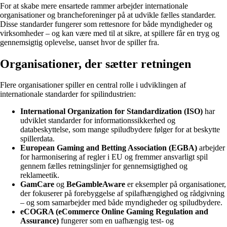
For at skabe mere ensartede rammer arbejder internationale
organisationer og brancheforeninger på at udvikle fælles standarder.
Disse standarder fungerer som rettesnore for både myndigheder og
virksomheder – og kan være med til at sikre, at spillere får en tryg og
gennemsigtig oplevelse, uanset hvor de spiller fra.
Organisationer, der sætter retningen
Flere organisationer spiller en central rolle i udviklingen af
internationale standarder for spilindustrien:
International Organization for Standardization (ISO)
har
udviklet standarder for informationssikkerhed og
databeskyttelse, som mange spiludbydere følger for at beskytte
spillerdata.
European Gaming and Betting Association (EGBA)
arbejder
for harmonisering af regler i EU og fremmer ansvarligt spil
gennem fælles retningslinjer for gennemsigtighed og
reklameetik.
GamCare
og
BeGambleAware
er eksempler på organisationer,
der fokuserer på forebyggelse af spilafhængighed og rådgivning
– og som samarbejder med både myndigheder og spiludbydere.
eCOGRA (eCommerce Online Gaming Regulation and
Assurance)
fungerer som en uafhængig test- og