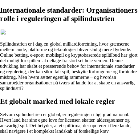
Internationale standarder: Organisationers
rolle i reguleringen af spilindustrien
Spilindustrien er i dag en global milliardforretning, hvor grænserne
mellem lande, platforme og teknologier bliver stadig mere flydende.
Online betting, e-sport, mobilspil og kryptobaserede spiltilbud har gjort
det muligt for spillere at deltage fra stort set hele verden. Denne
udvikling har skabt et presserende behov for internationale standarder
og regulering, der kan sikre fair spil, beskytte forbrugerne og forhindre
misbrug. Men hvem sætter egentlig rammerne – og hvordan
samarbejder organisationer på tværs af lande for at skabe en ansvarlig
spilindustri?
Et globalt marked med lokale regler
Selvom spilindustrien er global, er reguleringen i høj grad national.
Hvert land har sine egne love for licenser, skatter, aldersgrænser og
ansvarligt spil. Det betyder, at et spilfirma, der opererer i flere lande,
skal navigere i et komplekst landskab af forskellige krav.