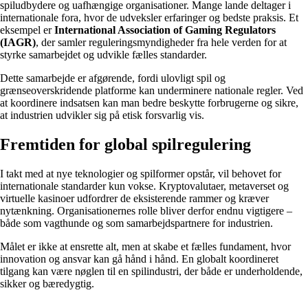
spiludbydere og uafhængige organisationer. Mange lande deltager i
internationale fora, hvor de udveksler erfaringer og bedste praksis. Et
eksempel er
International Association of Gaming Regulators
(IAGR)
, der samler reguleringsmyndigheder fra hele verden for at
styrke samarbejdet og udvikle fælles standarder.
Dette samarbejde er afgørende, fordi ulovligt spil og
grænseoverskridende platforme kan underminere nationale regler. Ved
at koordinere indsatsen kan man bedre beskytte forbrugerne og sikre,
at industrien udvikler sig på etisk forsvarlig vis.
Fremtiden for global spilregulering
I takt med at nye teknologier og spilformer opstår, vil behovet for
internationale standarder kun vokse. Kryptovalutaer, metaverset og
virtuelle kasinoer udfordrer de eksisterende rammer og kræver
nytænkning. Organisationernes rolle bliver derfor endnu vigtigere –
både som vagthunde og som samarbejdspartnere for industrien.
Målet er ikke at ensrette alt, men at skabe et fælles fundament, hvor
innovation og ansvar kan gå hånd i hånd. En globalt koordineret
tilgang kan være nøglen til en spilindustri, der både er underholdende,
sikker og bæredygtig.