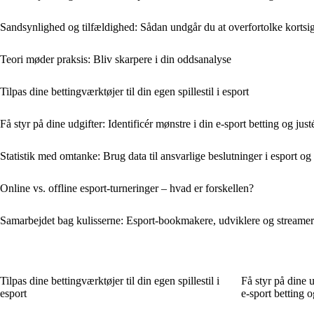
Sandsynlighed og tilfældighed: Sådan undgår du at overfortolke kortsi
Teori møder praksis: Bliv skarpere i din oddsanalyse
Tilpas dine bettingværktøjer til din egen spillestil i esport
Få styr på dine udgifter: Identificér mønstre i din e-sport betting og jus
Statistik med omtanke: Brug data til ansvarlige beslutninger i esport og
Online vs. offline esport-turneringer – hvad er forskellen?
Samarbejdet bag kulisserne: Esport-bookmakere, udviklere og streame
Tilpas dine bettingværktøjer til din egen spillestil i
Få styr på dine u
esport
e-sport betting o