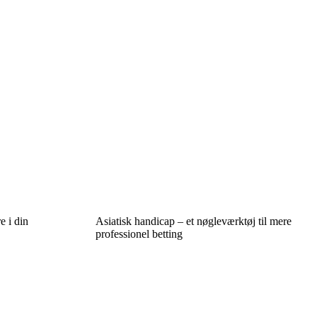
e i din
Asiatisk handicap – et nøgleværktøj til mere
professionel betting