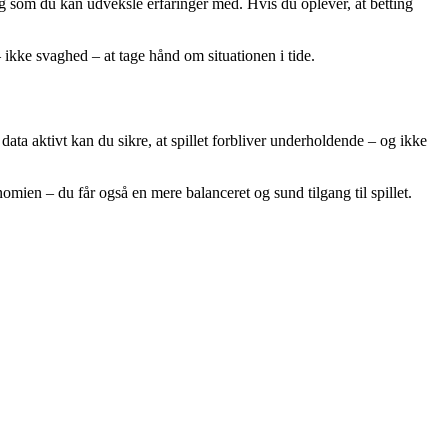
og som du kan udveksle erfaringer med. Hvis du oplever, at betting
– ikke svaghed – at tage hånd om situationen i tide.
a aktivt kan du sikre, at spillet forbliver underholdende – og ikke
omien – du får også en mere balanceret og sund tilgang til spillet.