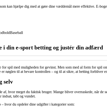
 som kan hjælpe dig med at gøre dine væddemål mere effektive. E-bogen i
odbold
Baseball
e i din e-sport betting og justér din adfærd
 for spil med muligheden for gevinst. Men som med al form for spil om 
e er nøglen til at bevare kontrollen – og til at sikre, at betting forbli
g selv
illede af, hvor meget du faktisk bruger. Mange bliver overraskede, når de
r indsat, tabt og vundet.
p – hvor du opdeler dine udgifter i kategorier som: