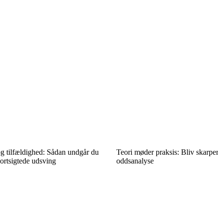
g tilfældighed: Sådan undgår du
Teori møder praksis: Bliv skarper
kortsigtede udsving
oddsanalyse