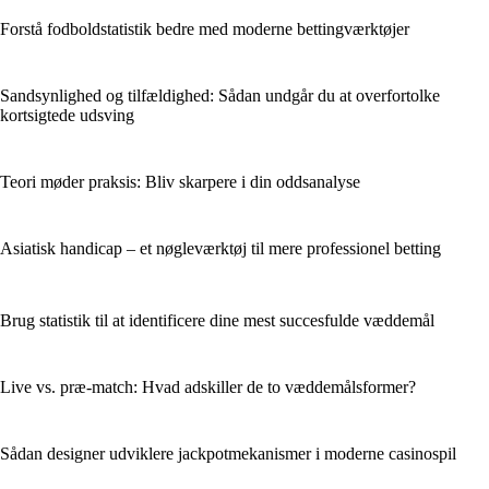
Forstå fodboldstatistik bedre med moderne bettingværktøjer
Sandsynlighed og tilfældighed: Sådan undgår du at overfortolke
kortsigtede udsving
Teori møder praksis: Bliv skarpere i din oddsanalyse
Asiatisk handicap – et nøgleværktøj til mere professionel betting
Brug statistik til at identificere dine mest succesfulde væddemål
Live vs. præ-match: Hvad adskiller de to væddemålsformer?
Sådan designer udviklere jackpotmekanismer i moderne casinospil