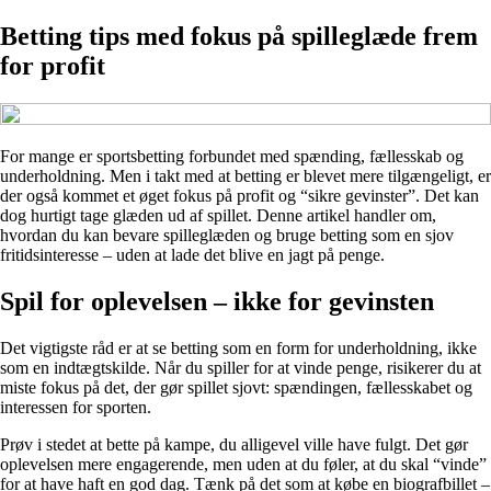
Betting tips med fokus på spilleglæde frem
for profit
For mange er sportsbetting forbundet med spænding, fællesskab og
underholdning. Men i takt med at betting er blevet mere tilgængeligt, er
der også kommet et øget fokus på profit og “sikre gevinster”. Det kan
dog hurtigt tage glæden ud af spillet. Denne artikel handler om,
hvordan du kan bevare spilleglæden og bruge betting som en sjov
fritidsinteresse – uden at lade det blive en jagt på penge.
Spil for oplevelsen – ikke for gevinsten
Det vigtigste råd er at se betting som en form for underholdning, ikke
som en indtægtskilde. Når du spiller for at vinde penge, risikerer du at
miste fokus på det, der gør spillet sjovt: spændingen, fællesskabet og
interessen for sporten.
Prøv i stedet at bette på kampe, du alligevel ville have fulgt. Det gør
oplevelsen mere engagerende, men uden at du føler, at du skal “vinde”
for at have haft en god dag. Tænk på det som at købe en biografbillet –