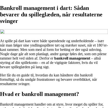
Bankroll management i dart: Sådan
bevarer du spilleglæden, når resultaterne
svinger
At spille på dart kan være både spændende og underholdende – især
når man følger sine yndlingsspillere tæt og mærker suset, når et 180’er-
kast rammer. Men som med al form for betting er der også udsving.
Nogle dage går alt som planlagt, andre gange føles det, som om pilene
rammer helt ved siden af. Derfor er
bankroll management
– altså
styring af din spillekonto – en af de vigtigste faktorer, hvis du vil
bevare spilleglæden på lang sigt.
Her får du en guide til, hvordan du kan håndtere din bankroll
fornuftigt, så du undgår frustrationer og bevarer overblikket, når
resultaterne svinger.
Hvad er bankroll management?
Bankroll management handler om at styre, hvor meget du spiller for,