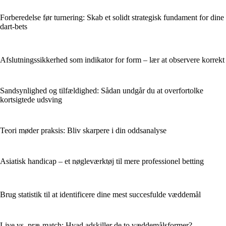
Forberedelse før turnering: Skab et solidt strategisk fundament for dine
dart-bets
Afslutningssikkerhed som indikator for form – lær at observere korrekt
Sandsynlighed og tilfældighed: Sådan undgår du at overfortolke
kortsigtede udsving
Teori møder praksis: Bliv skarpere i din oddsanalyse
Asiatisk handicap – et nøgleværktøj til mere professionel betting
Brug statistik til at identificere dine mest succesfulde væddemål
Live vs. præ-match: Hvad adskiller de to væddemålsformer?